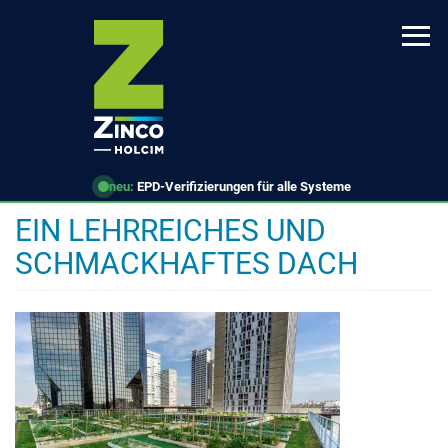
Direkt
zum
Inhalt
neu:
EPD-Verifizierungen für alle Systeme
EIN LEHRREICHES UND
SCHMACKHAFTES DACH