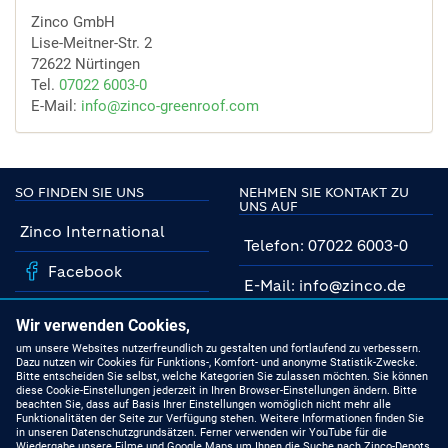
Zinco GmbH
Lise-Meitner-Str. 2
72622 Nürtingen
Tel.
07022 6003-0
E-Mail:
info@zinco-greenroof.com
SO FINDEN SIE UNS
NEHMEN SIE KONTAKT ZU
UNS AUF
Zinco International
Telefon: 07022 6003-0
Facebook
E-Mail: info@zinco.de
Instagram
Unsere Fachberater
Wir verwenden Cookies,
YouTube
um unsere Websites nutzerfreundlich zu gestalten und fortlaufend zu verbessern.
Dazu nutzen wir Cookies für Funktions-, Komfort- und anonyme Statistik-Zwecke.
MIT UNS AUF DEM
Bitte entscheiden Sie selbst, welche Kategorien Sie zulassen möchten. Sie können
NEUESTEN STAND
Linkedin
diese Cookie-Einstellungen jederzeit in Ihren Browser-Einstellungen ändern. Bitte
beachten Sie, dass auf Basis Ihrer Einstellungen womöglich nicht mehr alle
Funktionalitäten der Seite zur Verfügung stehen. Weitere Informationen finden Sie
Produkte
in unseren Datenschutzgrundsätzen. Ferner verwenden wir YouTube für die
Wiedergabe unsere Filme und Google Maps um Ihnen die Suche nach Zinco-Depots