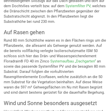
betriebseigenen Silozugs auf das Dach geblasen und dort auf
dem Dochtvlies verteilt bzw. auf dem
Systemfilter PV,
welches
die Dränschicht zwischen den Pflanzbeeten gegenüber der
Substratschicht abgrenzt. In den Pflanzbeeten liegt die
Substrathöhe bei rund 230 mm.
Auf Rasen gehen
Rund 80 mm Schütthöhe waren es in den Flächen rings um die
Pflanzbeete, die allesamt als Gehwege genutzt werden. Auf
die bereits vollflächig verlegte Isolierschutzmatte ISM 50
schloss sich hier das Drän- und Wasserspeicherelement
Floradrain® FD 40 im Zinco
Systemaufbau „Dachgarten“
an
sowie das passende Systemfilter PV und die besagten 80 mm
Substrat. Darauf folgten die vorkultivierten
Rasengitterelemente EcoRasen, welche zusätzlich an die 50
mm Substrat für die Vegetation beinhalten. Auf diese Weise
waren die 597 m² Gehwegsflächen im Nu mit Rasen begrünt
und sind damit bestens gerüstet für die dauerhafte Begehung.
Wind und Sonne besonders ausgesetzt