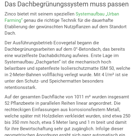
Das Dachbegrünungssystem muss passen
Zinco bietet mit seinem speziellen
Systemaufbau „Urban
Farming“
genau die richtige Technik für die dauerhafte
Etablierung der gewünschten Nutzpflanzen auf dem Standort
Dach.
Der Ausführungsbetrieb Ecovegetal begann die
Dachbegrünungsarbeiten auf dem 0°-Betondach, das bereits
eine wurzelfeste Dachabdichtung aufwies. Erste Lage im
Systemaufbau „Dachgarten“ ist die mechanisch hoch
belastbare und spatenfeste Isolierschutzmatte ISM 50, welche
in 2-Meter-Bahnen vollflächig verlegt wurde. Mit 4 l/m² ist sie
unter den Schutz- und Speichermatten besonders
retentionsstark.
Auf der gesamten Dachfläche von 1011 m² wurden insgesamt
52 Pflanzbeete in parallelen Reihen linear angeordnet. Die
rechteckigen Einfassungen aus korrosionsfestem Metall,
welche später mit Holzdielen verkleidet wurden, sind etwa 250
bis 350 mm hoch, etwa 5 Meter lang und 1 m breit und damit
für ihre Bewirtschaftung sehr gut zugänglich. Infolge dieser
geometrischen Anordnung ergibt sich ganz automatisch ein