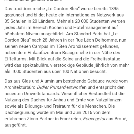
Das traditionsreiche „Le Cordon Bleu“ wurde bereits 1895
gegründet und bildet heute ein internationales Netzwerk aus
35 Schulen in 20 Ländern. Mehr als 20 000 Studenten werden
jedes Jahr im Bereich Kochen und Hotelmanagement auf
höchstem Niveau ausgebildet. Am Standort Paris hat „Le
Cordon Bleu“ nach 28 Jahren in der Rue Léon Delhomme, nun
seinen neuen Campus im 15ten Arondissement gefunden,
neben dem Einkaufszentrum Beaugrenelle in der Nähe des
Eiffelturms. Mit Blick auf die Seine und die Freiheitsstatue
wird das spektakuläre, vierstöckige Gebäude jährlich von mehr
als 1000 Studenten aus über 100 Nationen besucht.
Das aus Glas und Aluminium bestehende Gebäude wurde vom
Architekturbüro
Didier Primard
entworfen und entspricht den
neuesten Umweltstandards. Wesentlicher Bestandteil ist die
Nutzung des Daches für Anbau und Ernte von Nutzpflanzen
sowie als Bildungs- und Freiraum für die Menschen. Die
Dachbegrünung wurde im Mai und Juni 2016 von dem
erfahrenen Zinco Partner in Frankreich,
Ecovegetal
aus Broué,
ausgeführt.