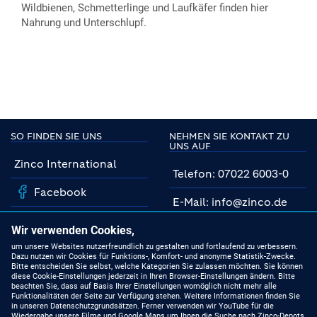
Wildbienen, Schmetterlinge und Laufkäfer finden hier
Nahrung und Unterschlupf.
SO FINDEN SIE UNS
NEHMEN SIE KONTAKT ZU
UNS AUF
Zinco International
Telefon: 07022 6003-0
Facebook
E-Mail: info@zinco.de
Instagram
Unsere Fachberater
Wir verwenden Cookies,
YouTube
um unsere Websites nutzerfreundlich zu gestalten und fortlaufend zu verbessern.
Dazu nutzen wir Cookies für Funktions-, Komfort- und anonyme Statistik-Zwecke.
MIT UNS AUF DEM
Bitte entscheiden Sie selbst, welche Kategorien Sie zulassen möchten. Sie können
NEUESTEN STAND
Linkedin
diese Cookie-Einstellungen jederzeit in Ihren Browser-Einstellungen ändern. Bitte
beachten Sie, dass auf Basis Ihrer Einstellungen womöglich nicht mehr alle
Funktionalitäten der Seite zur Verfügung stehen. Weitere Informationen finden Sie
Produkte
in unseren Datenschutzgrundsätzen. Ferner verwenden wir YouTube für die
Wiedergabe unsere Filme und Google Maps um Ihnen die Suche nach Zinco-Depots