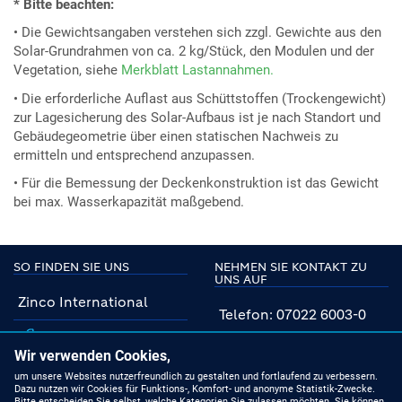
* Bitte beachten:
• Die Gewichtsangaben verstehen sich zzgl. Gewichte aus den
Solar-Grundrahmen von ca. 2 kg/Stück, den Modulen und der
Vegetation, siehe
Merkblatt Lastannahmen.
• Die erforderliche Auflast aus Schüttstoffen (Trockengewicht)
zur Lagesicherung des Solar-Aufbaus ist je nach Standort und
Gebäudegeometrie über einen statischen Nachweis zu
ermitteln und entsprechend anzupassen.
• Für die Bemessung der Deckenkonstruktion ist das Gewicht
bei max. Wasserkapazität maßgebend.
SO FINDEN SIE UNS
NEHMEN SIE KONTAKT ZU
UNS AUF
Zinco International
Telefon: 07022 6003-0
Facebook
E-Mail: info@zinco.de
Wir verwenden Cookies,
Instagram
um unsere Websites nutzerfreundlich zu gestalten und fortlaufend zu verbessern.
Unsere Fachberater
Dazu nutzen wir Cookies für Funktions-, Komfort- und anonyme Statistik-Zwecke.
Bitte entscheiden Sie selbst, welche Kategorien Sie zulassen möchten. Sie können