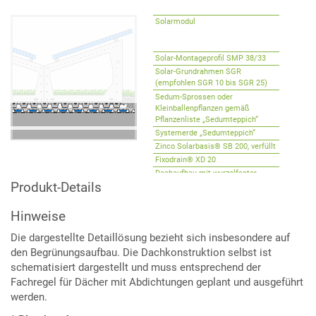
Solarmodul
Solar-Montageprofil SMP 38/33
Solar-Grundrahmen SGR
(empfohlen SGR 10 bis SGR 25)
Sedum-Sprossen oder
Kleinballenpflanzen gemäß
Pflanzenliste „Sedumteppich“
Systemerde „Sedumteppich“
Zinco Solarbasis® SB 200, verfüllt
Fixodrain® XD 20
Dachaufbau mit wurzelfester
Produkt-Details
Dachabdichtung
Hinweise
Die dargestellte Detaillösung bezieht sich insbesondere auf
den Begrünungsaufbau. Die Dachkonstruktion selbst ist
schematisiert dargestellt und muss entsprechend der
Fachregel für Dächer mit Abdichtungen geplant und ausgeführt
werden.