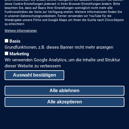
YouTube
diese Cookie-Einstellungen jederzeit in Ihren Browser-Einstellungen ändern. Bitte
beachten Sie, dass auf Basis Ihrer Einstellungen womöglich nicht mehr alle
MIT UNS AUF DEM
Funktionalitäten der Seite zur Verfügung stehen. Weitere Informationen finden Sie
NEUESTEN STAND
Linkedin
in unseren Datenschutzgrundsätzen. Ferner verwenden wir YouTube für die
Wiedergabe unsere Filme und Google Maps um Ihnen die Suche nach Zinco-Depots
Produkte
zu erleichtern
Weitere Informationen
Gründach-Seminare
Basis
Presseberichte
Grundfunktionen, z.B. dieses Banner nicht mehr anzeigen
Marketing
Stellenangebote
Wir verwenden Google Analytics, um die Inhalte und Struktur
dieser Website zu verbessern
ALLGEMEINES, RECHTLICHES
Auswahl bestätigen
Impressum
Alle ablehnen
Datenschutz
Alle akzeptieren
Sitemap
Zustimmung zurückziehen
© Zinco GmbH