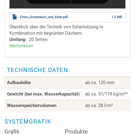
Zinco_Gruendach_und_Solar.pdf
1.2 MB
Überblick über die Technik von Solarnutzung in
Kombination mit begrünten Dächern.
Umfang
20 Seiten
Weiterlesen
über
Solartechnik
und
Dachbegrünung
TECHNISCHE DATEN
Aufbauhöhe
ab ca. 120 mm
Gewicht (bei max. Wasserkapazität)
ab ca. 91/119 kg/m²*
Wasserspeichervolumen
ab ca. 28 l/m²
SYSTEMGRAFIK
Grafik
Produkte