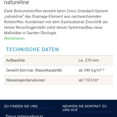
natureline
Dank Biokunststoffen besteht beim Zinco Gründach-System
„natureline“ das Drainage-Element aus nachwachsenden
Rohstoffen. Kombiniert mit dem Dachsubstrat Zincolit® als
reines Recyclingprodukt setzt dieser Systemaufbau neue
Maßstäbe in Sachen Ökologie.
Weiterlesen
über
natureline
TECHNISCHE DATEN
Aufbauhöhe
ca. 270 mm
Gewicht (bei max. Wasserkapazität)
ab 340 kg/m² *
Wasserspeichervolumen
ab 110 l/m²
SO FINDEN SIE UNS
NEHMEN SIE KONTAKT ZU
UNS AUF
Zinco International