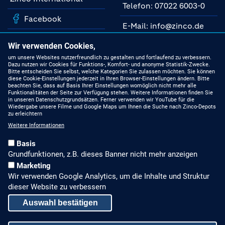
Telefon: 07022 6003-0
Facebook
E-Mail: info@zinco.de
Instagram
Unsere Fachberater
Wir verwenden Cookies,
YouTube
um unsere Websites nutzerfreundlich zu gestalten und fortlaufend zu verbessern.
Dazu nutzen wir Cookies für Funktions-, Komfort- und anonyme Statistik-Zwecke.
MIT UNS AUF DEM
Bitte entscheiden Sie selbst, welche Kategorien Sie zulassen möchten. Sie können
NEUESTEN STAND
Linkedin
diese Cookie-Einstellungen jederzeit in Ihren Browser-Einstellungen ändern. Bitte
beachten Sie, dass auf Basis Ihrer Einstellungen womöglich nicht mehr alle
Funktionalitäten der Seite zur Verfügung stehen. Weitere Informationen finden Sie
Produkte
in unseren Datenschutzgrundsätzen. Ferner verwenden wir YouTube für die
Wiedergabe unsere Filme und Google Maps um Ihnen die Suche nach Zinco-Depots
zu erleichtern
Gründach-Seminare
Weitere Informationen
Presseberichte
Basis
Grundfunktionen, z.B. dieses Banner nicht mehr anzeigen
Stellenangebote
Marketing
Wir verwenden Google Analytics, um die Inhalte und Struktur
ALLGEMEINES, RECHTLICHES
dieser Website zu verbessern
Impressum
Auswahl bestätigen
Datenschutz