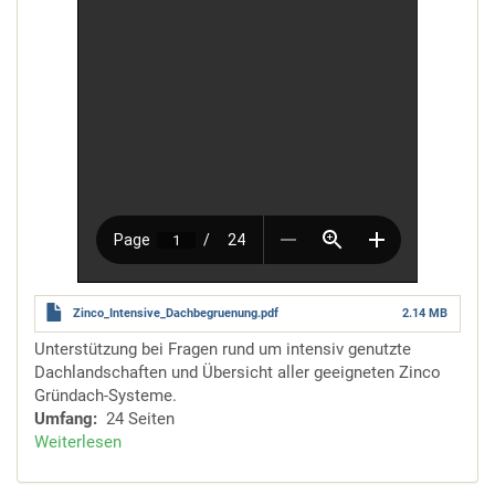
Zinco_Intensive_Dachbegruenung.pdf
2.14 MB
Unterstützung bei Fragen rund um intensiv genutzte
Dachlandschaften und Übersicht aller geeigneten Zinco
Gründach-Systeme.
Umfang
24 Seiten
Weiterlesen
über
Systeme
für