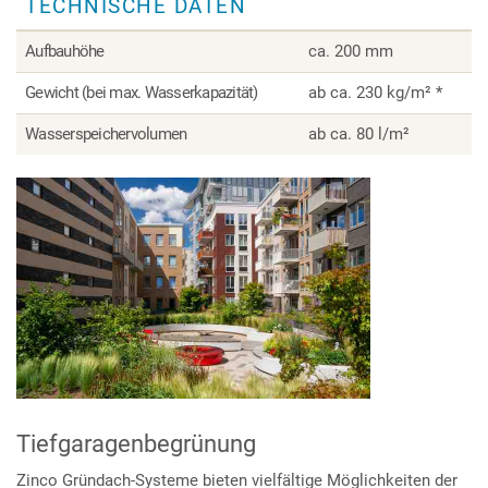
TECHNISCHE DATEN
mit
Aquafleece®
Aufbauhöhe
ca. 200 mm
Gewicht (bei max. Wasserkapazität)
ab ca. 230 kg/m² *
Wasserspeichervolumen
ab ca. 80 l/m²
Tiefgaragenbegrünung
Zinco Gründach-Systeme bieten vielfältige Möglichkeiten der