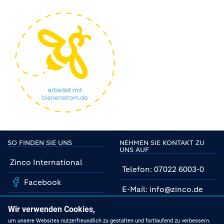
SO FINDEN SIE UNS
NEHMEN SIE KONTAKT ZU
UNS AUF
Zinco International
Telefon: 07022 6003-0
Facebook
E-Mail: info@zinco.de
Instagram
Unsere Fachberater
Wir verwenden Cookies,
YouTube
um unsere Websites nutzerfreundlich zu gestalten und fortlaufend zu verbessern.