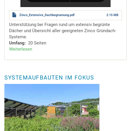
Zinco_Extensive_Dachbegruenung.pdf
2.15 MB
Unterstützung bei Fragen rund um extensiv begrünte
Dächer und Übersicht aller geeigneten Zinco Gründach-
Systeme.
Umfang
20 Seiten
Weiterlesen
über
Systeme
für
die
extensive
SYSTEMAUFBAUTEN IM FOKUS
Dachbegrünung