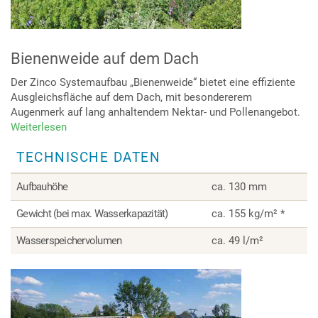
Bienenweide auf dem Dach
Der Zinco Systemaufbau „Bienenweide“ bietet eine effiziente
Ausgleichsfläche auf dem Dach, mit besondererem
Augenmerk auf lang anhaltendem Nektar- und Pollenangebot.
Weiterlesen
über
Bienenweide
TECHNISCHE DATEN
auf
dem
Dach
Aufbauhöhe
ca. 130 mm
Gewicht (bei max. Wasserkapazität)
ca. 155 kg/m² *
Wasserspeichervolumen
ca. 49 l/m²