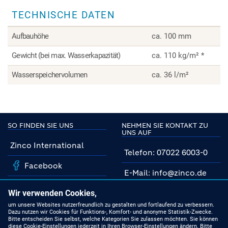
Steinrosenflur
TECHNISCHE DATEN
Aufbauhöhe
ca. 100 mm
Gewicht (bei max. Wasserkapazität)
ca. 110 kg/m² *
Wasserspeichervolumen
ca. 36 l/m²
SO FINDEN SIE UNS
NEHMEN SIE KONTAKT ZU
UNS AUF
Zinco International
Telefon: 07022 6003-0
Facebook
E-Mail: info@zinco.de
Instagram
Unsere Fachberater
Wir verwenden Cookies,
YouTube
um unsere Websites nutzerfreundlich zu gestalten und fortlaufend zu verbessern.
Dazu nutzen wir Cookies für Funktions-, Komfort- und anonyme Statistik-Zwecke.
MIT UNS AUF DEM
Bitte entscheiden Sie selbst, welche Kategorien Sie zulassen möchten. Sie können
NEUESTEN STAND
Linkedin
diese Cookie-Einstellungen jederzeit in Ihren Browser-Einstellungen ändern. Bitte