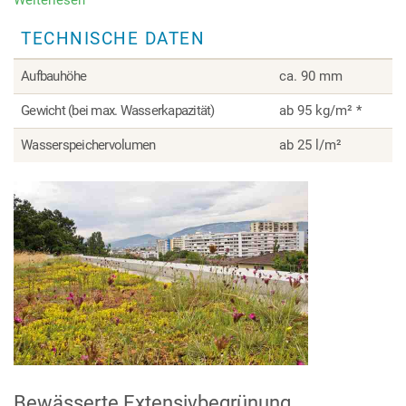
Sedumteppich
TECHNISCHE DATEN
Aufbauhöhe
ca. 90 mm
Gewicht (bei max. Wasserkapazität)
ab 95 kg/m² *
Wasserspeichervolumen
ab 25 l/m²
Bewässerte Extensivbegrünung