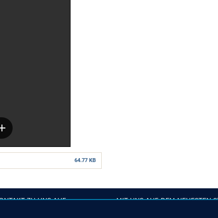
64.77 KB
ONTAKT ZU UNS AUF
MIT UNS AUF DEM NEUESTEN 