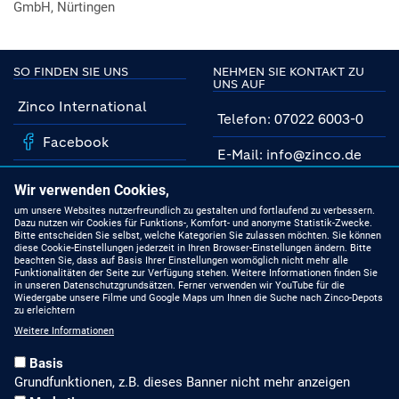
GmbH, Nürtingen
SO FINDEN SIE UNS
NEHMEN SIE KONTAKT ZU
UNS AUF
Zinco International
Telefon: 07022 6003-0
Facebook
E-Mail: info@zinco.de
Instagram
Unsere Fachberater
Wir verwenden Cookies,
YouTube
um unsere Websites nutzerfreundlich zu gestalten und fortlaufend zu verbessern.
Dazu nutzen wir Cookies für Funktions-, Komfort- und anonyme Statistik-Zwecke.
MIT UNS AUF DEM
Bitte entscheiden Sie selbst, welche Kategorien Sie zulassen möchten. Sie können
NEUESTEN STAND
Linkedin
diese Cookie-Einstellungen jederzeit in Ihren Browser-Einstellungen ändern. Bitte
beachten Sie, dass auf Basis Ihrer Einstellungen womöglich nicht mehr alle
Funktionalitäten der Seite zur Verfügung stehen. Weitere Informationen finden Sie
Produkte
in unseren Datenschutzgrundsätzen. Ferner verwenden wir YouTube für die
Wiedergabe unsere Filme und Google Maps um Ihnen die Suche nach Zinco-Depots
zu erleichtern
Gründach-Seminare
Weitere Informationen
Presseberichte
Basis
Grundfunktionen, z.B. dieses Banner nicht mehr anzeigen
Stellenangebote