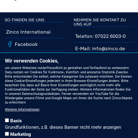
SO FINDEN SIE UNS
NEHMEN SIE KONTAKT ZU
UNS AUF
Zinco International
Telefon: 07022 6003-0
Facebook
E-Mail: info@zinco.de
Instagram
Unsere Fachberater
Wir verwenden Cookies,
YouTube
um unsere Websites nutzerfreundlich zu gestalten und fortlaufend zu verbessern.
Dazu nutzen wir Cookies für Funktions-, Komfort- und anonyme Statistik-Zwecke.
MIT UNS AUF DEM
Bitte entscheiden Sie selbst, welche Kategorien Sie zulassen möchten. Sie können
NEUESTEN STAND
Linkedin
diese Cookie-Einstellungen jederzeit in Ihren Browser-Einstellungen ändern. Bitte
beachten Sie, dass auf Basis Ihrer Einstellungen womöglich nicht mehr alle
Funktionalitäten der Seite zur Verfügung stehen. Weitere Informationen finden Sie
Produkte
in unseren Datenschutzgrundsätzen. Ferner verwenden wir YouTube für die
Wiedergabe unsere Filme und Google Maps um Ihnen die Suche nach Zinco-Depots
zu erleichtern
Gründach-Seminare
Weitere Informationen
Presseberichte
Basis
Grundfunktionen, z.B. dieses Banner nicht mehr anzeigen
Stellenangebote
Marketing