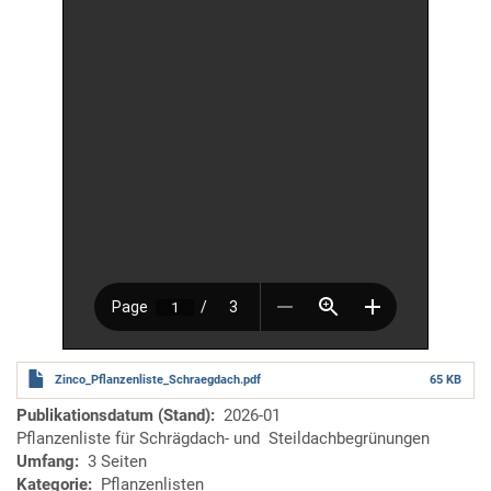
Zinco_Pflanzenliste_Schraegdach.pdf
65 KB
Publikationsdatum (Stand)
2026-01
Pflanzenliste für Schrägdach- und Steildachbegrünungen
Umfang
3 Seiten
Kategorie
Pflanzenlisten