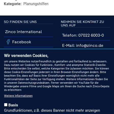
Kategorie
Planungshilfen
SO FINDEN SIE UNS
NEHMEN SIE KONTAKT ZU
UNS AUF
Zinco International
Telefon: 07022 6003-0
Facebook
E-Mail: info@zinco.de
Instagram
Unsere Fachberater
Wir verwenden Cookies,
YouTube
um unsere Websites nutzerfreundlich zu gestalten und fortlaufend zu verbessern.
Dazu nutzen wir Cookies für Funktions-, Komfort- und anonyme Statistik-Zwecke.
MIT UNS AUF DEM
Bitte entscheiden Sie selbst, welche Kategorien Sie zulassen möchten. Sie können
NEUESTEN STAND
Linkedin
diese Cookie-Einstellungen jederzeit in Ihren Browser-Einstellungen ändern. Bitte
beachten Sie, dass auf Basis Ihrer Einstellungen womöglich nicht mehr alle
Funktionalitäten der Seite zur Verfügung stehen. Weitere Informationen finden Sie
Produkte
in unseren Datenschutzgrundsätzen. Ferner verwenden wir YouTube für die
Wiedergabe unsere Filme und Google Maps um Ihnen die Suche nach Zinco-Depots
zu erleichtern
Gründach-Seminare
Weitere Informationen
Presseberichte
Basis
Grundfunktionen, z.B. dieses Banner nicht mehr anzeigen
Stellenangebote