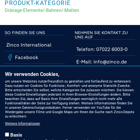
PRODUKT-KATEGORIE
Dränage-Elemente/-Bahnen/-Matten
SO FINDEN SIE UNS
NEHMEN SIE KONTAKT ZU
UNS AUF
Zinco International
Telefon: 07022 6003-0
Facebook
E-Mail: info@zinco.de
Instagram
Unsere Fachberater
Wir verwenden Cookies,
YouTube
um unsere Websites nutzerfreundlich zu gestalten und fortlaufend zu verbessern.
Dazu nutzen wir Cookies für Funktions-, Komfort- und anonyme Statistik-Zwecke.
MIT UNS AUF DEM
Bitte entscheiden Sie selbst, welche Kategorien Sie zulassen möchten. Sie können
NEUESTEN STAND
Linkedin
diese Cookie-Einstellungen jederzeit in Ihren Browser-Einstellungen ändern. Bitte
beachten Sie, dass auf Basis Ihrer Einstellungen womöglich nicht mehr alle
Funktionalitäten der Seite zur Verfügung stehen. Weitere Informationen finden Sie
Produkte
in unseren Datenschutzgrundsätzen. Ferner verwenden wir YouTube für die
Wiedergabe unsere Filme und Google Maps um Ihnen die Suche nach Zinco-Depots
zu erleichtern
Gründach-Seminare
Weitere Informationen
Presseberichte
Basis