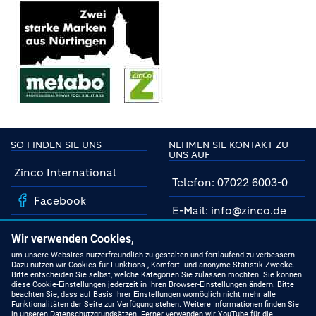
SO FINDEN SIE UNS
NEHMEN SIE KONTAKT ZU
UNS AUF
Zinco International
Telefon: 07022 6003-0
Facebook
E-Mail: info@zinco.de
Instagram
Unsere Fachberater
Wir verwenden Cookies,
YouTube
um unsere Websites nutzerfreundlich zu gestalten und fortlaufend zu verbessern.
Dazu nutzen wir Cookies für Funktions-, Komfort- und anonyme Statistik-Zwecke.
MIT UNS AUF DEM
Bitte entscheiden Sie selbst, welche Kategorien Sie zulassen möchten. Sie können
NEUESTEN STAND
Linkedin
diese Cookie-Einstellungen jederzeit in Ihren Browser-Einstellungen ändern. Bitte
beachten Sie, dass auf Basis Ihrer Einstellungen womöglich nicht mehr alle
Funktionalitäten der Seite zur Verfügung stehen. Weitere Informationen finden Sie
Produkte
in unseren Datenschutzgrundsätzen. Ferner verwenden wir YouTube für die