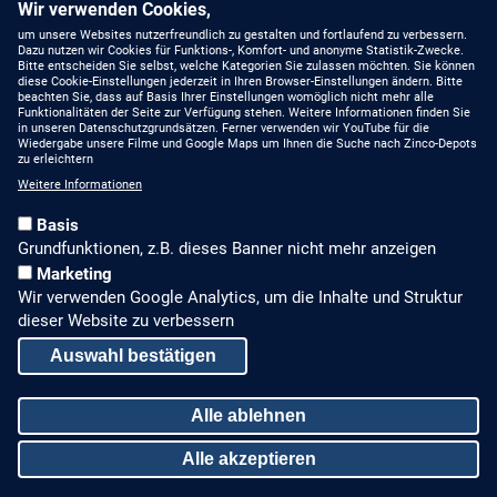
Unsere Fachberater
Wir verwenden Cookies,
YouTube
um unsere Websites nutzerfreundlich zu gestalten und fortlaufend zu verbessern.
Dazu nutzen wir Cookies für Funktions-, Komfort- und anonyme Statistik-Zwecke.
MIT UNS AUF DEM
Bitte entscheiden Sie selbst, welche Kategorien Sie zulassen möchten. Sie können
NEUESTEN STAND
Linkedin
diese Cookie-Einstellungen jederzeit in Ihren Browser-Einstellungen ändern. Bitte
beachten Sie, dass auf Basis Ihrer Einstellungen womöglich nicht mehr alle
Funktionalitäten der Seite zur Verfügung stehen. Weitere Informationen finden Sie
Produkte
in unseren Datenschutzgrundsätzen. Ferner verwenden wir YouTube für die
Wiedergabe unsere Filme und Google Maps um Ihnen die Suche nach Zinco-Depots
zu erleichtern
Gründach-Seminare
Weitere Informationen
Presseberichte
Basis
Grundfunktionen, z.B. dieses Banner nicht mehr anzeigen
Stellenangebote
Marketing
Wir verwenden Google Analytics, um die Inhalte und Struktur
ALLGEMEINES, RECHTLICHES
dieser Website zu verbessern
Impressum
Auswahl bestätigen
Datenschutz
Alle ablehnen
Sitemap
Alle akzeptieren