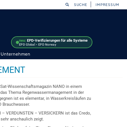
SUCHE
IMPRESSUM
neu:
EPD-Verifizierungen für alle Systeme
EPD Global • EPD Norway
Unternehmen
GEMENT
 3Sat-Wissenschaftsmagazin NANO in einem
er das Thema Regenwassermanagement in der
gegnen ist es elementar, in Wasserkreisläufen zu
D Brauchwasser.
– VERDUNSTEN – VERSICKERN ist das Credo,
 sehr anschaulich zeigt.