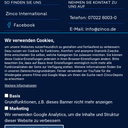
SO FINDEN SIE UNS
NEHMEN SIE KONTAKT ZU
UNS AUF
Zinco International
Telefon: 07022 6003-0
Facebook
E-Mail: info@zinco.de
Instagram
Unsere Fachberater
Wir verwenden Cookies,
YouTube
um unsere Websites nutzerfreundlich zu gestalten und fortlaufend zu verbessern.
Dazu nutzen wir Cookies für Funktions-, Komfort- und anonyme Statistik-Zwecke.
MIT UNS AUF DEM
Bitte entscheiden Sie selbst, welche Kategorien Sie zulassen möchten. Sie können
NEUESTEN STAND
Linkedin
diese Cookie-Einstellungen jederzeit in Ihren Browser-Einstellungen ändern. Bitte
beachten Sie, dass auf Basis Ihrer Einstellungen womöglich nicht mehr alle
Funktionalitäten der Seite zur Verfügung stehen. Weitere Informationen finden Sie
Produkte
in unseren Datenschutzgrundsätzen. Ferner verwenden wir YouTube für die
Wiedergabe unsere Filme und Google Maps um Ihnen die Suche nach Zinco-Depots
zu erleichtern
Gründach-Seminare
Weitere Informationen
Presseberichte
Basis
Grundfunktionen, z.B. dieses Banner nicht mehr anzeigen
Stellenangebote
Marketing
Wir verwenden Google Analytics, um die Inhalte und Struktur
ALLGEMEINES, RECHTLICHES
dieser Website zu verbessern