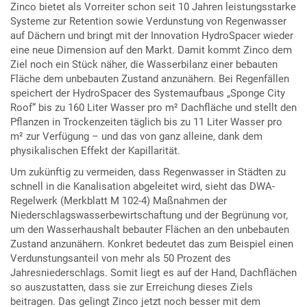
Zinco bietet als Vorreiter schon seit 10 Jahren leistungsstarke
Systeme zur Retention sowie Verdunstung von Regenwasser
auf Dächern und bringt mit der Innovation HydroSpacer wieder
eine neue Dimension auf den Markt. Damit kommt Zinco dem
Ziel noch ein Stück näher, die Wasserbilanz einer bebauten
Fläche dem unbebauten Zustand anzunähern. Bei Regenfällen
speichert der HydroSpacer des Systemaufbaus „Sponge City
Roof“ bis zu 160 Liter Wasser pro m² Dachfläche und stellt den
Pflanzen in Trockenzeiten täglich bis zu 11 Liter Wasser pro
m² zur Verfügung – und das von ganz alleine, dank dem
physikalischen Effekt der Kapillarität.
Um zukünftig zu vermeiden, dass Regenwasser in Städten zu
schnell in die Kanalisation abgeleitet wird, sieht das DWA-
Regelwerk (Merkblatt M 102-4) Maßnahmen der
Niederschlagswasserbewirtschaftung und der Begrünung vor,
um den Wasserhaushalt bebauter Flächen an den unbebauten
Zustand anzunähern. Konkret bedeutet das zum Beispiel einen
Verdunstungsanteil von mehr als 50 Prozent des
Jahresniederschlags. Somit liegt es auf der Hand, Dachflächen
so auszustatten, dass sie zur Erreichung dieses Ziels
beitragen. Das gelingt Zinco jetzt noch besser mit dem