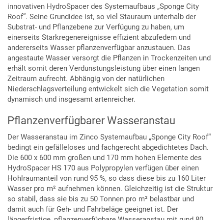
innovativen HydroSpacer des Systemaufbaus „Sponge City
Roof“. Seine Grundidee ist, so viel Stauraum unterhalb der
Substrat- und Pflanzebene zur Verfügung zu haben, um
einerseits Starkregenereignisse effizient abzufedern und
andererseits Wasser pflanzenverfügbar anzustauen. Das
angestaute Wasser versorgt die Pflanzen in Trockenzeiten und
erhält somit deren Verdunstungsleistung über einen langen
Zeitraum aufrecht. Abhängig von der natürlichen
Niederschlagsverteilung entwickelt sich die Vegetation somit
dynamisch und insgesamt artenreicher.
Pflanzenverfügbarer Wasseranstau
Der Wasseranstau im Zinco Systemaufbau „Sponge City Roof“
bedingt ein gefälleloses und fachgerecht abgedichtetes Dach.
Die 600 x 600 mm großen und 170 mm hohen Elemente des
HydroSpacer HS 170 aus Polypropylen verfügen über einen
Hohlraumanteil von rund 95 %, so dass diese bis zu 160 Liter
Wasser pro m² aufnehmen können. Gleichzeitig ist die Struktur
so stabil, dass sie bis zu 50 Tonnen pro m² belastbar und
damit auch für Geh- und Fahrbeläge geeignet ist. Der
längerfristige, pflanzenverfügbare Wasseranstau mit rund 80