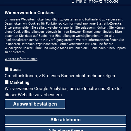
E-Mail: info@zinco.de
Instagram
Unsere Fachberater
Wir verwenden Cookies,
YouTube
um unsere Websites nutzerfreundlich zu gestalten und fortlaufend zu verbessern.
Dazu nutzen wir Cookies für Funktions-, Komfort- und anonyme Statistik-Zwecke.
MIT UNS AUF DEM
Bitte entscheiden Sie selbst, welche Kategorien Sie zulassen möchten. Sie können
NEUESTEN STAND
Linkedin
diese Cookie-Einstellungen jederzeit in Ihren Browser-Einstellungen ändern. Bitte
beachten Sie, dass auf Basis Ihrer Einstellungen womöglich nicht mehr alle
Funktionalitäten der Seite zur Verfügung stehen. Weitere Informationen finden Sie
Produkte
in unseren Datenschutzgrundsätzen. Ferner verwenden wir YouTube für die
Wiedergabe unsere Filme und Google Maps um Ihnen die Suche nach Zinco-Depots
zu erleichtern
Gründach-Seminare
Weitere Informationen
Presseberichte
Basis
Grundfunktionen, z.B. dieses Banner nicht mehr anzeigen
Stellenangebote
Marketing
Wir verwenden Google Analytics, um die Inhalte und Struktur
ALLGEMEINES, RECHTLICHES
dieser Website zu verbessern
Impressum
Auswahl bestätigen
Datenschutz
Alle ablehnen
Sitemap