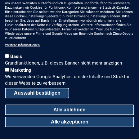
YouTube
um unsere Websites nutzerfreundlich zu gestalten und fortlaufend zu verbessern.
Dazu nutzen wir Cookies für Funktions-, Komfort- und anonyme Statistik-Zwecke.
MIT UNS AUF DEM
Bitte entscheiden Sie selbst, welche Kategorien Sie zulassen möchten. Sie können
NEUESTEN STAND
Linkedin
diese Cookie-Einstellungen jederzeit in Ihren Browser-Einstellungen ändern. Bitte
beachten Sie, dass auf Basis Ihrer Einstellungen womöglich nicht mehr alle
Funktionalitäten der Seite zur Verfügung stehen. Weitere Informationen finden Sie
Produkte
in unseren Datenschutzgrundsätzen. Ferner verwenden wir YouTube für die
Wiedergabe unsere Filme und Google Maps um Ihnen die Suche nach Zinco-Depots
zu erleichtern
Gründach-Seminare
Weitere Informationen
Presseberichte
Basis
Grundfunktionen, z.B. dieses Banner nicht mehr anzeigen
Stellenangebote
Marketing
Wir verwenden Google Analytics, um die Inhalte und Struktur
ALLGEMEINES, RECHTLICHES
dieser Website zu verbessern
Impressum
Auswahl bestätigen
Datenschutz
Alle ablehnen
Sitemap
Alle akzeptieren
© Zinco GmbH
Zustimmung zurückziehen