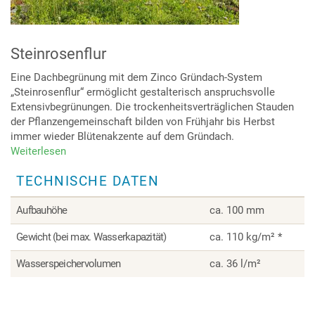
Steinrosenflur
Eine Dachbegrünung mit dem Zinco Gründach-System
„Steinrosenflur“ ermöglicht gestalterisch anspruchsvolle
Extensivbegrünungen. Die trockenheitsverträglichen Stauden
der Pflanzengemeinschaft bilden von Frühjahr bis Herbst
immer wieder Blütenakzente auf dem Gründach.
Weiterlesen
über
Steinrosenflur
TECHNISCHE DATEN
Aufbauhöhe
ca. 100 mm
Gewicht (bei max. Wasserkapazität)
ca. 110 kg/m² *
Wasserspeichervolumen
ca. 36 l/m²