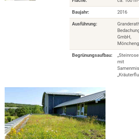
Fläche:
ca. 100 m
Baujahr:
2016
Ausführung:
Granderat
Bedachun
GmbH,
Möncheng
Begrünungsaufbau:
„Steinrose
mit
Samenmis
„Kräuterflu