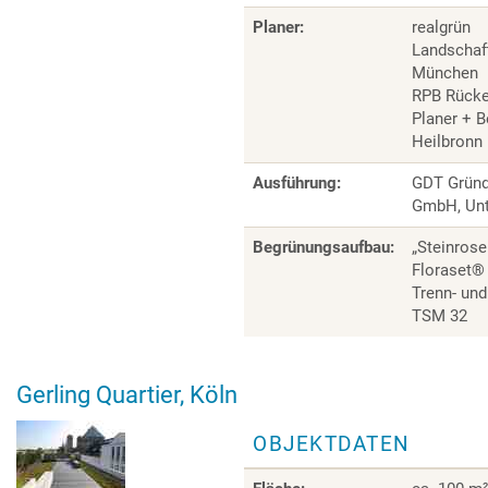
Planer:
realgrün
Landschaft
München
RPB Rück
Planer + B
Heilbronn
Ausführung:
GDT Gründ
GmbH, Unt
Begrünungsaufbau:
„Steinrose
Floraset®
Trenn- un
TSM 32
Gerling Quartier, Köln
OBJEKTDATEN