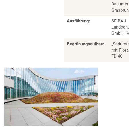
Bauunte
Grasbrun
Ausführung:
SE-BAU
Landscha
GmbH, Ka
Begrünungsaufbau:
„Sedumte
mit Flor
FD 40