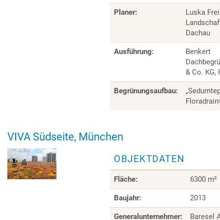
Planer:
Luska Fr
Landschaft
Dachau
Ausführung:
Benkert
Dachbegr
& Co. KG,
Begrünungsaufbau:
„Sedumtep
Floradrai
VIVA Südseite, München
OBJEKTDATEN
Fläche:
6300 m²
Baujahr:
2013
Generalunternehmer:
Baresel 