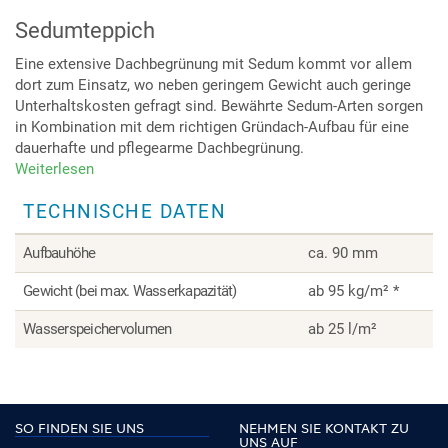
Sedumteppich
Eine extensive Dachbegrünung mit Sedum kommt vor allem
dort zum Einsatz, wo neben geringem Gewicht auch geringe
Unterhaltskosten gefragt sind. Bewährte Sedum-Arten sorgen
in Kombination mit dem richtigen Gründach-Aufbau für eine
dauerhafte und pflegearme Dachbegrünung.
Weiterlesen
über
Sedumteppich
TECHNISCHE DATEN
Aufbauhöhe
ca. 90 mm
Gewicht (bei max. Wasserkapazität)
ab 95 kg/m² *
Wasserspeichervolumen
ab 25 l/m²
SO FINDEN SIE UNS
NEHMEN SIE KONTAKT ZU
UNS AUF