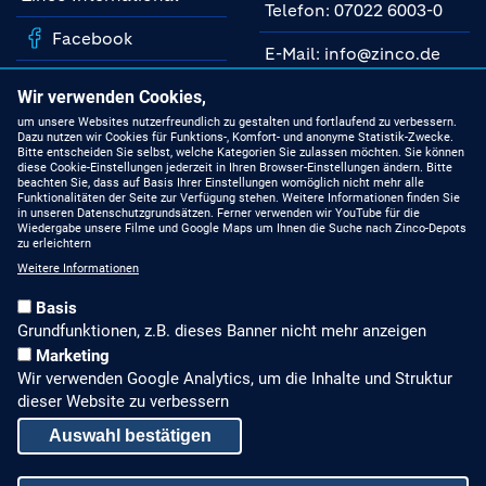
Telefon: 07022 6003-0
Facebook
E-Mail: info@zinco.de
Instagram
Unsere Fachberater
Wir verwenden Cookies,
YouTube
um unsere Websites nutzerfreundlich zu gestalten und fortlaufend zu verbessern.
Dazu nutzen wir Cookies für Funktions-, Komfort- und anonyme Statistik-Zwecke.
MIT UNS AUF DEM
Bitte entscheiden Sie selbst, welche Kategorien Sie zulassen möchten. Sie können
NEUESTEN STAND
Linkedin
diese Cookie-Einstellungen jederzeit in Ihren Browser-Einstellungen ändern. Bitte
beachten Sie, dass auf Basis Ihrer Einstellungen womöglich nicht mehr alle
Funktionalitäten der Seite zur Verfügung stehen. Weitere Informationen finden Sie
Produkte
in unseren Datenschutzgrundsätzen. Ferner verwenden wir YouTube für die
Wiedergabe unsere Filme und Google Maps um Ihnen die Suche nach Zinco-Depots
zu erleichtern
Gründach-Seminare
Weitere Informationen
Presseberichte
Basis
Grundfunktionen, z.B. dieses Banner nicht mehr anzeigen
Stellenangebote
Marketing
Wir verwenden Google Analytics, um die Inhalte und Struktur
ALLGEMEINES, RECHTLICHES
dieser Website zu verbessern
Impressum
Auswahl bestätigen
Datenschutz