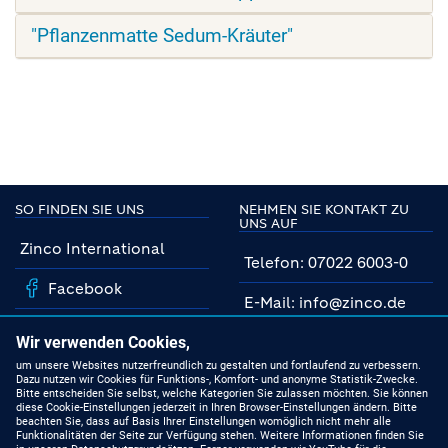
"Pflanzenmatte Sedum-Kräuter"
SO FINDEN SIE UNS
NEHMEN SIE KONTAKT ZU
UNS AUF
Zinco International
Telefon: 07022 6003-0
Facebook
E-Mail: info@zinco.de
Instagram
Unsere Fachberater
Wir verwenden Cookies,
YouTube
um unsere Websites nutzerfreundlich zu gestalten und fortlaufend zu verbessern.
Dazu nutzen wir Cookies für Funktions-, Komfort- und anonyme Statistik-Zwecke.
MIT UNS AUF DEM
Bitte entscheiden Sie selbst, welche Kategorien Sie zulassen möchten. Sie können
NEUESTEN STAND
Linkedin
diese Cookie-Einstellungen jederzeit in Ihren Browser-Einstellungen ändern. Bitte
beachten Sie, dass auf Basis Ihrer Einstellungen womöglich nicht mehr alle
Funktionalitäten der Seite zur Verfügung stehen. Weitere Informationen finden Sie
Produkte