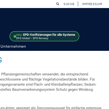
SUCHE
IMPRESSUM
neu:
EPD-Verifizierungen für alle Systeme
EPD Global • EPD Norway
Unternehmen
G
 Pflanzengemeinschaften verwendet, die entsprechend
 geschlossene und flächige Vegetationsbestände bilden. Für
ngungsvariante sind Flach- und Kleinballenpflanzen, Sedum-
spezielles Baumverankerungssystem Schutz gegen Windsog.
um-Arten; geeignet als Sprossenaussaat für einfache extensive