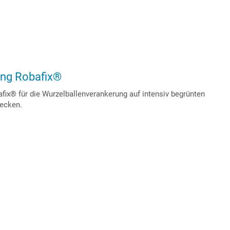
ng Robafix®
x® für die Wurzelballenverankerung auf intensiv begrünten
ecken.