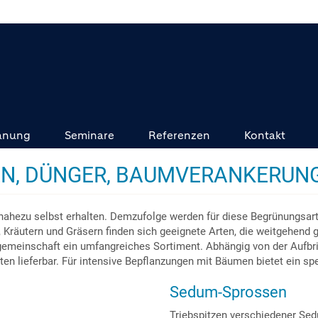
anung
Seminare
Referenzen
Kontakt
N, DÜNGER, BAUMVERANKERUN
ezu selbst erhalten. Demzufolge werden für diese Begrünungsart
 Kräutern und Gräsern finden sich geeignete Arten, die weitgehend
emeinschaft ein umfangreiches Sortiment. Abhängig von der Aufbri
en lieferbar. Für intensive Bepflanzungen mit Bäumen bietet ein 
Sedum-Sprossen
Triebspitzen verschiedener Sed