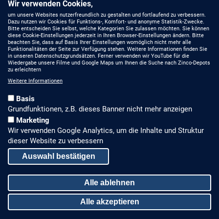
Unsere Fachberater
Wir verwenden Cookies,
YouTube
um unsere Websites nutzerfreundlich zu gestalten und fortlaufend zu verbessern.
Dazu nutzen wir Cookies für Funktions-, Komfort- und anonyme Statistik-Zwecke.
MIT UNS AUF DEM
Bitte entscheiden Sie selbst, welche Kategorien Sie zulassen möchten. Sie können
NEUESTEN STAND
Linkedin
diese Cookie-Einstellungen jederzeit in Ihren Browser-Einstellungen ändern. Bitte
beachten Sie, dass auf Basis Ihrer Einstellungen womöglich nicht mehr alle
Funktionalitäten der Seite zur Verfügung stehen. Weitere Informationen finden Sie
Produkte
in unseren Datenschutzgrundsätzen. Ferner verwenden wir YouTube für die
Wiedergabe unsere Filme und Google Maps um Ihnen die Suche nach Zinco-Depots
zu erleichtern
Gründach-Seminare
Weitere Informationen
Presseberichte
Basis
Grundfunktionen, z.B. dieses Banner nicht mehr anzeigen
Stellenangebote
Marketing
Wir verwenden Google Analytics, um die Inhalte und Struktur
ALLGEMEINES, RECHTLICHES
dieser Website zu verbessern
Impressum
Auswahl bestätigen
Datenschutz
Alle ablehnen
Sitemap
Alle akzeptieren