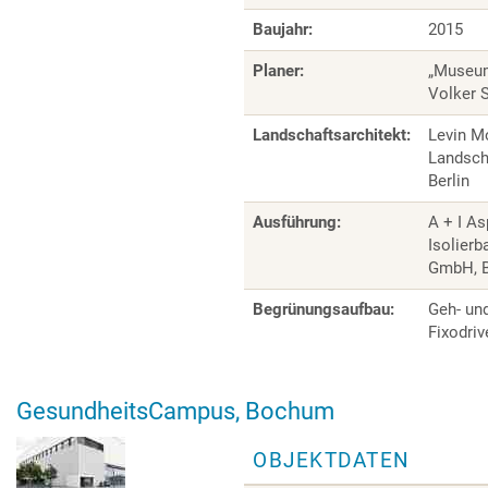
Baujahr:
2015
Planer:
„Museum
Volker S
Landschaftsarchitekt:
Levin M
Landsch
Berlin
Ausführung:
A + I As
Isolierb
GmbH, B
Begrünungsaufbau:
Geh- un
Fixodri
GesundheitsCampus, Bochum
OBJEKTDATEN