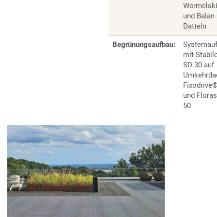
Wermelski
und Balan
Datteln
Begrünungsaufbau:
Systemauf
mit Stabil
SD 30 auf
Umkehrdac
Fixodrive
und Flora
50