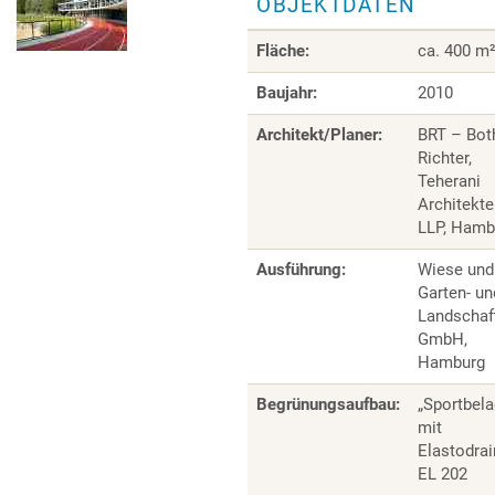
OBJEKTDATEN
Fläche:
ca. 400 m
Baujahr:
2010
Architekt/Planer:
BRT – Bot
Richter,
Teherani
Architekte
LLP, Hamb
Ausführung:
Wiese und
Garten- un
Landschaf
GmbH,
Hamburg
Begrünungsaufbau:
„Sportbela
mit
Elastodra
EL 202