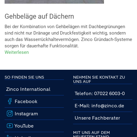
Gehbeläge auf Dächern
Bei der Kombination von Gehbelägen mit Dachbegrünungen
sind nicht nur Dränage und Druckfestigkeit wichtig, sondern
auch das Wasserrückhaltevermögen. Zinco Gründach-Systeme
sorgen für dauerhafte Funktionalität.
Weiterlesen
über
Gehbeläge
auf
Dächern
SO FINDEN SIE UNS
NEHMEN SIE KONTAKT ZU
UNS AUF
Zinco International
Telefon: 07022 6003-0
Facebook
E-Mail: info@zinco.de
Instagram
Unsere Fachberater
YouTube
MIT UNS AUF DEM
NEUESTEN STAND