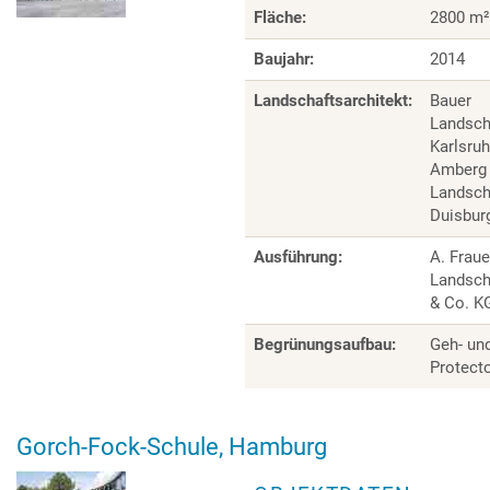
Fläche:
2800 m²
Baujahr:
2014
Landschaftsarchitekt:
Bauer
Landsch
Karlsruh
Amberg
Landscha
Duisbur
Ausführung:
A. Fraue
Landsc
& Co. K
Begrünungsaufbau:
Geh- un
Protect
Gorch-Fock-Schule, Hamburg