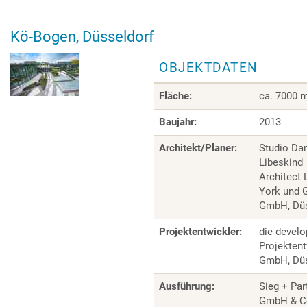
Kö-Bogen, Düsseldorf
OBJEKTDATEN
Fläche:
ca. 7000 
Baujahr:
2013
Architekt/Planer:
Studio Dan
Libeskind
Architect
York und 
GmbH, Düs
Projektentwickler:
die develo
Projekten
GmbH, Düs
Ausführung:
Sieg + Par
GmbH & Co