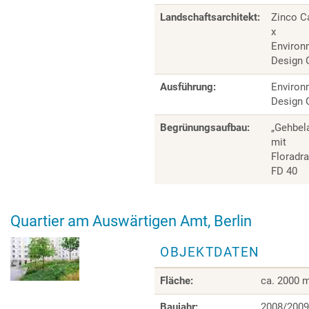
Landschaftsarchitekt:
Zinco C
x
Environ
Design 
Ausführung:
Environ
Design 
Begrünungsaufbau:
„Gehbel
mit
Floradr
FD 40
Quartier am Auswärtigen Amt, Berlin
OBJEKTDATEN
Fläche:
ca. 2000 
Baujahr:
2008/2009