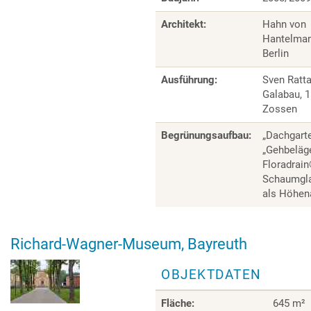
Architekt:
Hahn von
Hantelman
Berlin
Ausführung:
Sven Ratta
Galabau, 
Zossen
Begrünungsaufbau:
„Dachgart
„Gehbeläg
Floradrain
Schaumgla
als Höhen
Richard-Wagner-Museum, Bayreuth
OBJEKTDATEN
Fläche:
645 m²